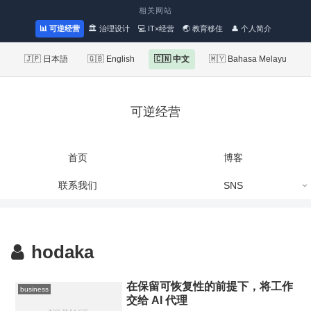
相关网站
📊 可逆经营
🏛 治理设计
💻 IT×经营
🌏 教育移住
👤 个人简介
🇯🇵 日本語
🇬🇧 English
🇨🇳 中文
🇲🇾 Bahasa Melayu
可逆经营
首页
博客
联系我们
SNS
hodaka
在保留可恢复性的前提下，将工作
business
交给 AI 代理